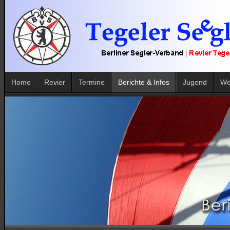
Home
Revier
Termine
Berichte & Infos
Jugend
We