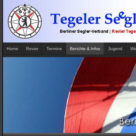
Home
Revier
Termine
Berichte & Infos
Jugend
We