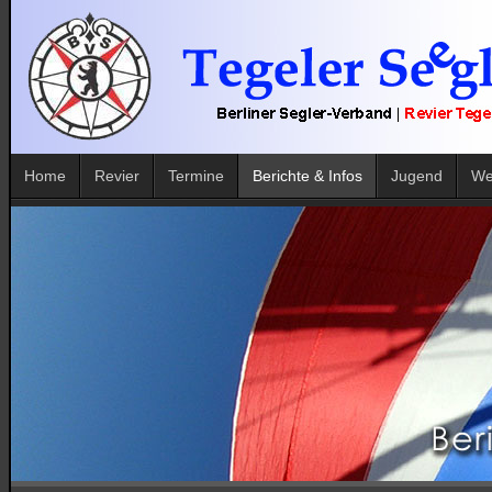
Home
Revier
Termine
Berichte & Infos
Jugend
We