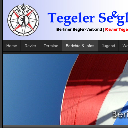
Home
Revier
Termine
Berichte & Infos
Jugend
We