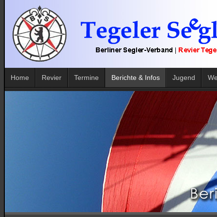
Home
Revier
Termine
Berichte & Infos
Jugend
We